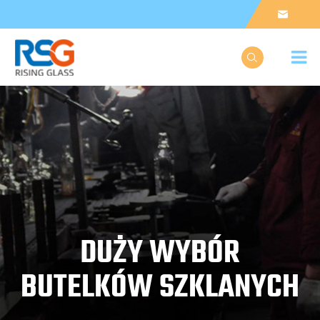


DUŻY WYBÓR
BUTELKÓW SZKLANYCH