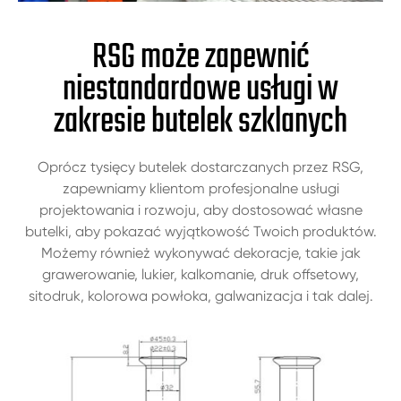
RSG może zapewnić
niestandardowe usługi w
zakresie butelek szklanych
Oprócz tysięcy butelek dostarczanych przez RSG,
zapewniamy klientom profesjonalne usługi
projektowania i rozwoju, aby dostosować własne
butelki, aby pokazać wyjątkowość Twoich produktów.
Możemy również wykonywać dekoracje, takie jak
grawerowanie, lukier, kalkomanie, druk offsetowy,
sitodruk, kolorowa powłoka, galwanizacja i tak dalej.