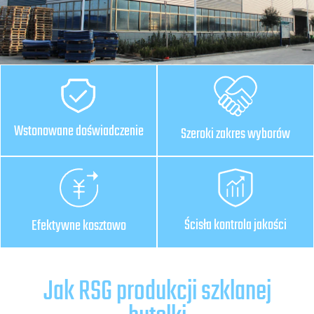
Wstonowane doświadczenie
Szeroki zakres wyborów
Ścisła kontrola jakości
Efektywne kosztowo
Jak RSG produkcji szklanej