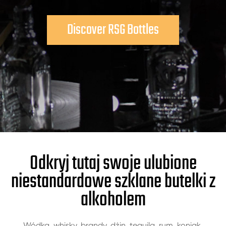
Discover RSG Bottles
Odkryj tutaj swoje ulubione
niestandardowe szklane butelki z
alkoholem
Wódka, whisky, brandy, dżin, tequila, rum, koniak,