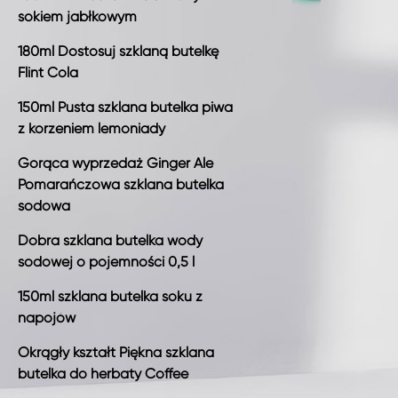
sokiem jabłkowym
180ml Dostosuj szklaną butelkę
Flint Cola
150ml Pusta szklana butelka piwa
z korzeniem lemoniady
Gorąca wyprzedaż Ginger Ale
Pomarańczowa szklana butelka
sodowa
Dobra szklana butelka wody
sodowej o pojemności 0,5 l
150ml szklana butelka soku z
napojów
Okrągły kształt Piękna szklana
butelka do herbaty Coffee