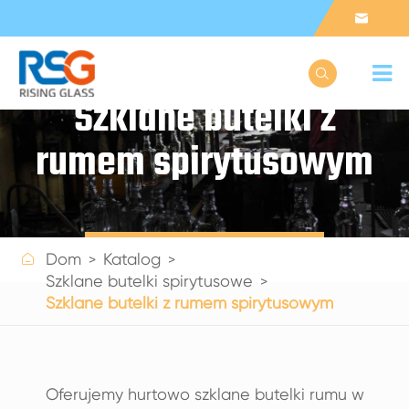


Szklane butelki z
rumem spirytusowym
Get a Quote

Dom
Katalog
Szklane butelki spirytusowe
Szklane butelki z rumem spirytusowym
Oferujemy hurtowo szklane butelki rumu w