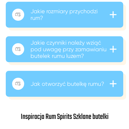
+
Jakie rozmiary przychodzi

rum?
Jakie czynniki należy wziąć
+
pod uwagę przy zamawianiu

butelek rumu luzem?
+
Jak otworzyć butelkę rumu?

Inspiracja Rum Spirits Szklane butelki