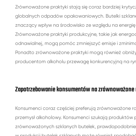
Zrównoważone praktyki stają się coraz bardziej kryty
globalnych odpadów opakowaniowych. Butelki szklane 
znaczący wpływ na środowisko ze względu na energię po
Zrównoważone praktyki produkcyjne, takie jak energoos
odnawialnej, mogą pomóc zmniejszyć emisje i zminima
Ponadto zrównoważone praktyki mogą również obniżyć 
producentom alkoholu przewagę konkurencyjną na ry
Zapotrzebowanie konsumentów na zrównoważone r
Konsumenci coraz częściej preferują zrównoważone r
przemysł alkoholowy. Konsumenci szukają produktów pr
zrównoważonych szklanych butelek, prawdopodobnie z
w produkcji butelek szklanych może również spodobać