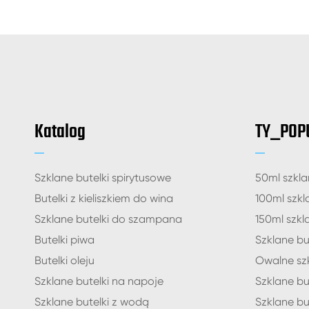
Katalog
TY_POP
Szklane butelki spirytusowe
50ml szkla
Butelki z kieliszkiem do wina
100ml szkl
Szklane butelki do szampana
150ml szkl
Butelki piwa
Szklane bu
Butelki oleju
Owalne szk
Szklane butelki na napoje
Szklane bu
Szklane butelki z wodą
Szklane but