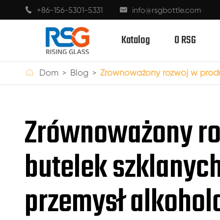
+86-156-5301-5331
info@rsgbottle.com


Katalog
O RSG

Dom
Blog
Zrównoważony rozwój w produk
SZKLANE BUTELKI SPIRYTUSOWE
Zrównoważony ro
BUTELKI Z KIELISZKIEM DO WINA
butelek szklanych
SZKLANE BUTELKI DO SZAMPANA
BUTELKI PIWA
przemysł alkoho
BUTELKI OLEJU