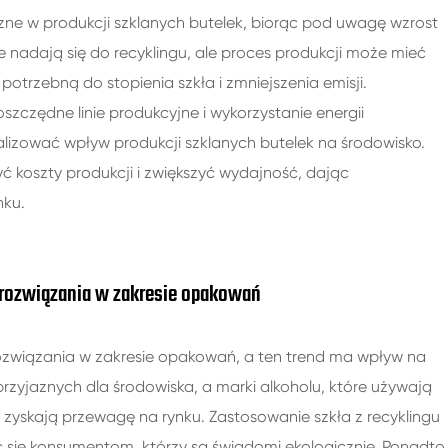
czne w produkcji szklanych butelek, biorąc pod uwagę wzrost
nadają się do recyklingu, ale proces produkcji może mieć
trzebną do stopienia szkła i zmniejszenia emisji.
zczędne linie produkcyjne i wykorzystanie energii
lizować wpływ produkcji szklanych butelek na środowisko.
koszty produkcji i zwiększyć wydajność, dając
nku.
ozwiązania w zakresie opakowań
ozwiązania w zakresie opakowań, a ten trend ma wpływ na
zyjaznych dla środowiska, a marki alkoholu, które używają
yskają przewagę na rynku. Zastosowanie szkła z recyklingu
 się konsumentom, którzy są świadomi ekologicznie. Ponadto