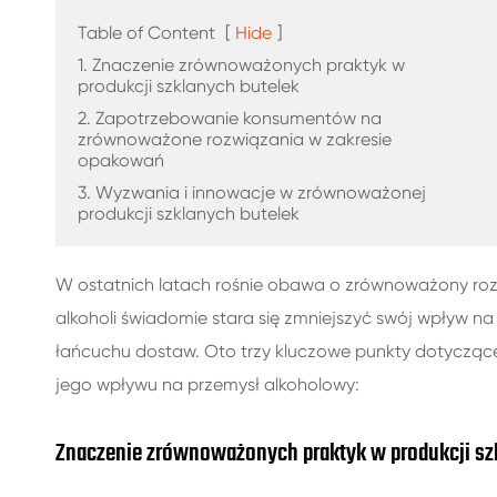
SZKLANE BUTELKI NA NAPOJE
Table of Content
[
Hide
]
SZKLANE BUTELKI Z WODĄ
1. Znaczenie zrównoważonych praktyk w
produkcji szklanych butelek
2. Zapotrzebowanie konsumentów na
SZKLANE SŁOIKI
zrównoważone rozwiązania w zakresie
opakowań
CZAPKA/ZAMKNIĘCIA/ETYKIETY DO SZKŁA
3. Wyzwania i innowacje w zrównoważonej
produkcji szklanych butelek
W ostatnich latach rośnie obawa o zrównoważony rozwó
alkoholi świadomie stara się zmniejszyć swój wpływ 
łańcuchu dostaw. Oto trzy kluczowe punkty dotycząc
jego wpływu na przemysł alkoholowy:
Znaczenie zrównoważonych praktyk w produkcji sz