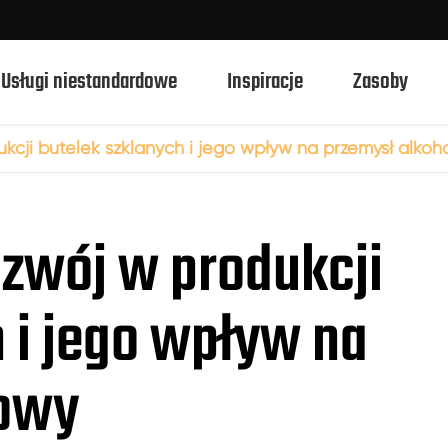
Usługi niestandardowe
Inspiracje
Zasoby
cji butelek szklanych i jego wpływ na przemysł alkoh
750ml szklane butelki spirytusowe
zwój w produkcji
700ml szklane butelki spirytusowe
500ml szklane butelki spirytusowe
 i jego wpływ na
1L szklane butelki spirytusowe
50ml szklane butelki spirytusowe
lowy
100ml szklane butelki spirytusowe