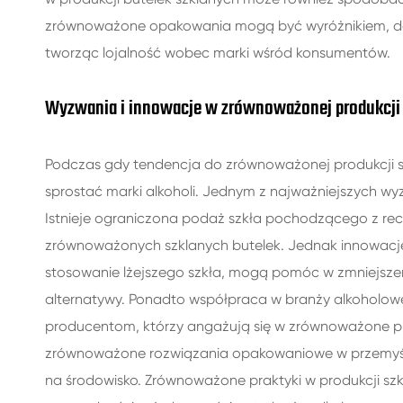
zrównoważone opakowania mogą być wyróżnikiem, daj
tworząc lojalność wobec marki wśród konsumentów.
Wyzwania i innowacje w zrównoważonej produkcji 
Podczas gdy tendencja do zrównoważonej produkcji sz
sprostać marki alkoholi. Jednym z najważniejszych w
Istnieje ograniczona podaż szkła pochodzącego z re
zrównoważonych szklanych butelek. Jednak innowacje 
stosowanie lżejszego szkła, mogą pomóc w zmniejszen
alternatywy. Ponadto współpraca w branży alkoholowej 
producentom, którzy angażują się w zrównoważone pr
zrównoważone rozwiązania opakowaniowe w przemyśle 
na środowisko. Zrównoważone praktyki w produkcji sz