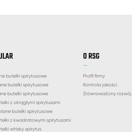
ULAR
O RSG
ne butelki spirytusowe
Profil firmy
ane butelki spirytusowe
Kontrola jakości
ane butelki spirytusowe
Zrównoważony rozwój
telki z okrągłymi spirytusami
lane butelki spirytusowe
telki z kwadratowymi spirytusami
elki whisky spirytus