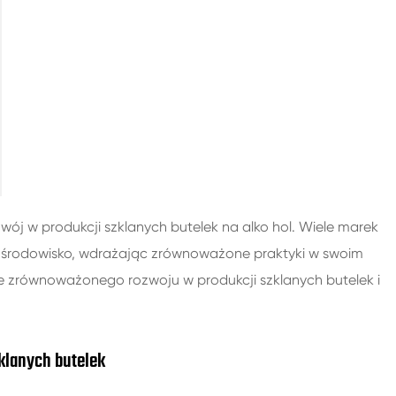
200ml szklane butelki spirytusowe
250ml szklane butelki spirytusowe
375ml szklane butelki spirytusowe
150ml szklane butelki spirytusowe
j w produkcji szklanych butelek na alko hol. Wiele marek
na środowisko, wdrażając zrównoważone praktyki w swoim
e zrównoważonego rozwoju w produkcji szklanych butelek i
klanych butelek