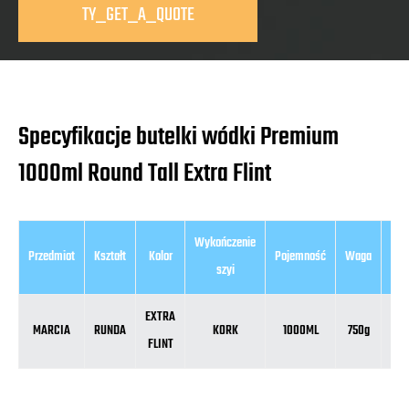
TY_GET_A_QUOTE
Specyfikacje butelki wódki Premium
1000ml Round Tall Extra Flint
Wykończenie
Przedmiot
Kształt
Kolor
Pojemność
Waga
Wys
szyi
EXTRA
MARCIA
RUNDA
KORK
1000ML
750g
341
FLINT