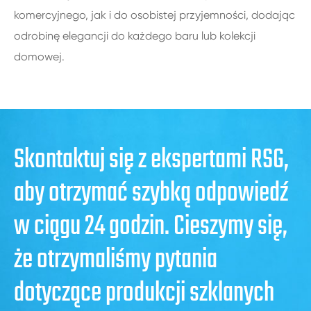
komercyjnego, jak i do osobistej przyjemności, dodając
odrobinę elegancji do każdego baru lub kolekcji
domowej.
Skontaktuj się z ekspertami RSG,
aby otrzymać szybką odpowiedź
w ciągu 24 godzin. Cieszymy się,
że otrzymaliśmy pytania
dotyczące produkcji szklanych