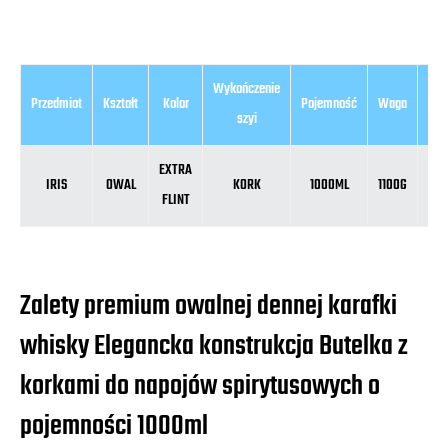
Wykończenie
Przedmiot
Kształt
Kolor
Pojemność
Waga
Wys
szyi
EXTRA
IRIS
OWAL
KORK
1000ML
1100G
2
FLINT
Zalety premium owalnej dennej karafki
whisky Elegancka konstrukcja Butelka z
korkami do napojów spirytusowych o
pojemności 1000ml