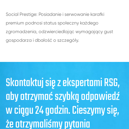
Social Prestige: Posiadanie i serwowanie karafki
premium podnosi status społeczny każdego
zgromadzenia, odzwierciedlając wymagający gust
gospodarza i dbałość o szczegóły.
Skontaktuj się z ekspertami RSG,
aby otrzymać szybką odpowiedź
w ciągu 24 godzin. Cieszymy się,
że otrzymaliśmy pytania