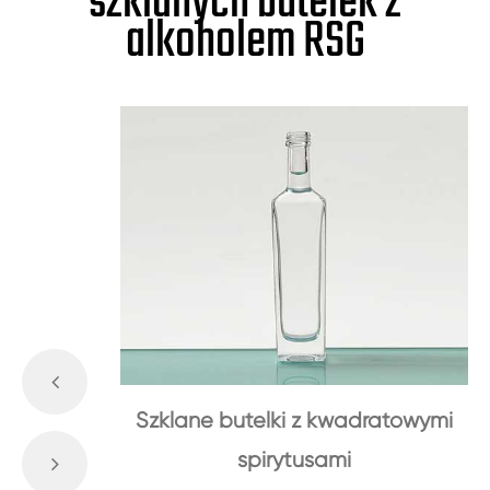
szklanych butelek z
alkoholem RSG
Szklane butelki z kwadratowymi
spirytusami