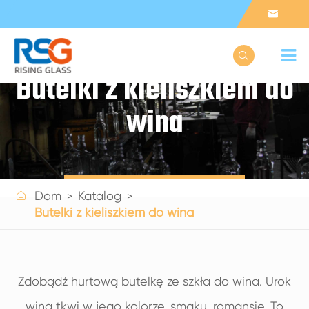


Butelki z kieliszkiem do
wina
Get a Quote

Dom
Katalog
Butelki z kieliszkiem do wina
Zdobądź hurtową butelkę ze szkła do wina. Urok
wina tkwi w jego kolorze, smaku, romansie. To