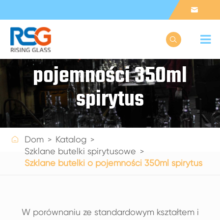


Szklane butelki o
pojemności 350ml
spirytus

Dom
Katalog
Get a Quote
Szklane butelki spirytusowe
Szklane butelki o pojemności 350ml spirytus
W porównaniu ze standardowym kształtem i