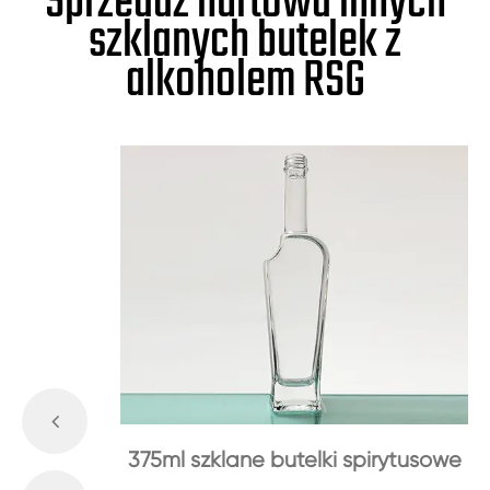
Sprzedaż hurtowa innych
szklanych butelek z
alkoholem RSG
375ml szklane butelki spirytusowe