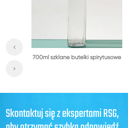
700ml szklane butelki spirytusowe
Skontaktuj się z ekspertami RSG,
aby otrzymać szybką odpowiedź