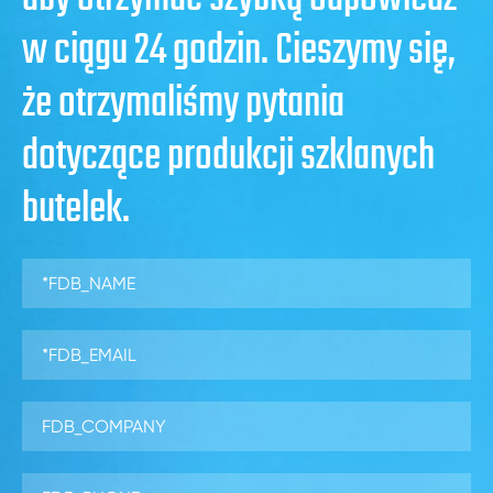
w ciągu 24 godzin. Cieszymy się,
że otrzymaliśmy pytania
dotyczące produkcji szklanych
butelek.