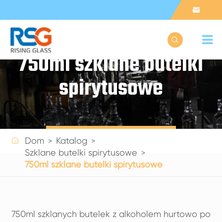


750ml szklane butelki
spirytusowe
Get a Quote

Dom
Katalog
Szklane butelki spirytusowe
750ml szklane butelki spirytusowe
750ml szklanych butelek z alkoholem hurtowo po