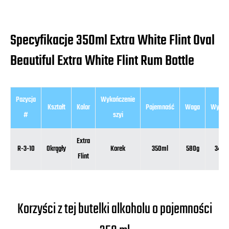
Specyfikacje 350ml Extra White Flint Oval
Beautiful Extra White Flint Rum Bottle
Pozycja
Wykończenie
Kształt
Kolor
Pojemność
Waga
Wysok
#
szyi
Extra
R-3-10
Okrągły
Korek
350ml
580g
347
Flint
Korzyści z tej butelki alkoholu o pojemności