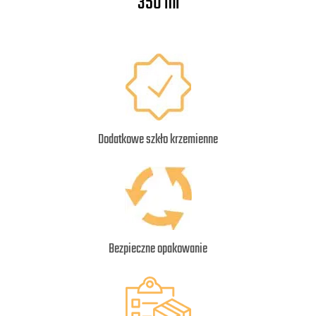
350 ml
Dodatkowe szkło krzemienne
Bezpieczne opakowanie