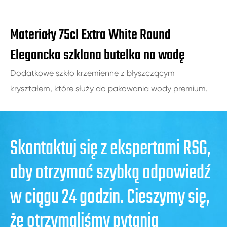
Materiały 75cl Extra White Round
Elegancka szklana butelka na wodę
Dodatkowe szkło krzemienne z błyszczącym
kryształem, które służy do pakowania wody premium.
Skontaktuj się z ekspertami RSG,
aby otrzymać szybką odpowiedź
w ciągu 24 godzin. Cieszymy się,
że otrzymaliśmy pytania