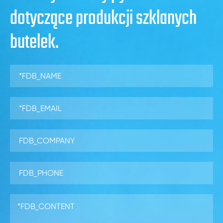
dotyczące produkcji szklanych
butelek.