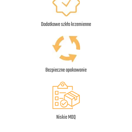
Dodatkowe szkło krzemienne
Bezpieczne opakowanie
Niskie MOQ