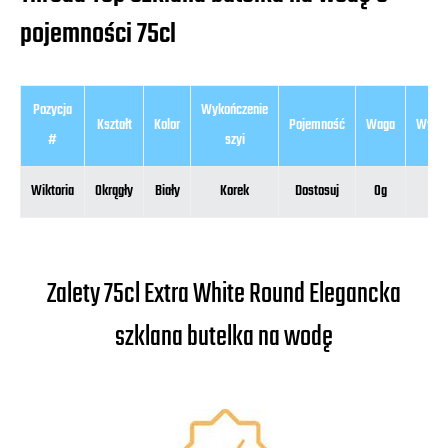
pojemności 75cl
Pozycja
Wykończenie
Kształt
Kolor
Pojemność
Waga
Wyso
#
szyi
Wiktoria
Okrągły
Biały
Korek
Dostosuj
0g
0m
Zalety 75cl Extra White Round Elegancka
szklana butelka na wodę