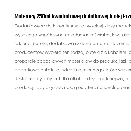
Materiały 250ml kwadratowej dodatkowej białej krz
Dodatkowe szkło krzemienne: to wysokiej klasy materi
wysokiego współczynnika załamania światła, krystaliczn
szklanej butelki, dodatkowa szklana butelka z krzemien
producentów wybiera ten rodzaj butelki z alkoholem, a
proporcje dodatkowych materiałów do produkcji szkła 
dodatkowe butelki ze szkła krzemiennego, które widzimy,
Jeśli chcemy, aby butelka alkoholu była piękniejsza,
produkcji, aby uzyskać naszą ostateczną idealną prac