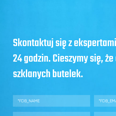
Skontaktuj się z ekspertam
24 godzin. Cieszymy się, ż
szklanych butelek.