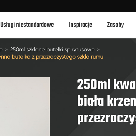
Usługi niestandardowe
Inspiracje
Zasoby
we
250ml szklane butelki spirytusowe
na butelka z przezroczystego szkła rumu
750ml szklane butelki spirytusowe
700ml szklane butelki spirytusowe
250ml kwa
500ml szklane butelki spirytusowe
biała krze
1L szklane butelki spirytusowe
przezroczy
50ml szklane butelki spirytusowe
100ml szklane butelki spirytusowe