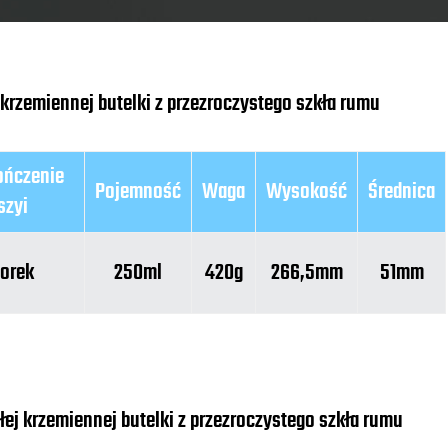
krzemiennej butelki z przezroczystego szkła rumu
ńczenie
Pojemność
Waga
Wysokość
Średnica
szyi
orek
250ml
420g
266,5mm
51mm
ej krzemiennej butelki z przezroczystego szkła rumu