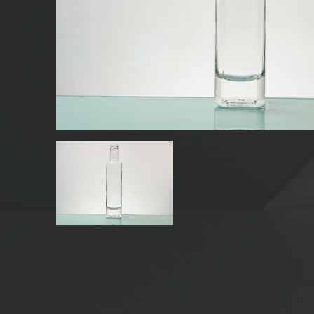
SZKLANE BUTELKI NA NAPOJE
SZKLANE BUTELKI Z WODĄ
SZKLANE SŁOIKI
CZAPKA/ZAMKNIĘCIA/ETYKIETY DO SZKŁA