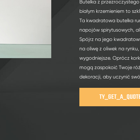
200ml szklane butelki spirytusowe
Butelka z przezroczysteg
białym krzemieniem to szkl
250ml szklane butelki spirytusowe
Ta kwadratowa butelka ru
375ml szklane butelki spirytusowe
napojów spirytusowych, ale
150ml szklane butelki spirytusowe
Spójrz na jego kwadratowy 
na oliwę z oliwek na rynku
wygodniejsze. Oprócz kor
mogą zaspokoić Twoje ró
dekoracji, aby uczynić sw
TY_GET_A_QUOT