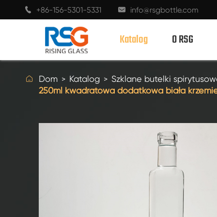
+86-156-5301-5331
info@rsgbottle.com


Katalog
O RSG

Dom
Katalog
Szklane butelki spirytuso
250ml kwadratowa dodatkowa biała krzemien
SZKLANE BUTELKI SPIRYTUSOWE
BUTELKI Z KIELISZKIEM DO WINA
SZKLANE BUTELKI DO SZAMPANA
BUTELKI PIWA
BUTELKI OLEJU