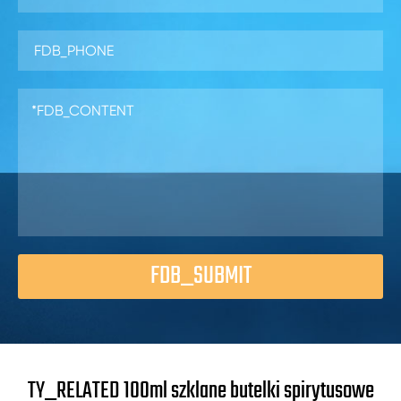
FDB_SUBMIT
TY_RELATED 100ml szklane butelki spirytusowe