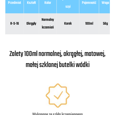
Przedmiot
Kształt
Kolor
Pojemność
Waga
szyi
Normalny
R-S-16
Okrągły
Korek
100ml
56g
krzemień
Zalety 100ml normalnej, okrągłej, matowej,
małej szklanej butelki wódki
Wykonane ze szkła krzemiennego