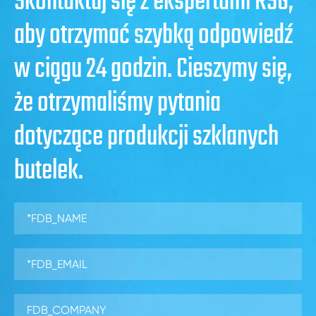
Skontaktuj się z ekspertami RSG,
aby otrzymać szybką odpowiedź
w ciągu 24 godzin. Cieszymy się,
że otrzymaliśmy pytania
dotyczące produkcji szklanych
butelek.