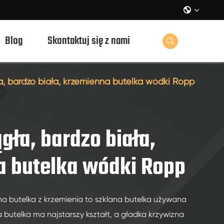

Blog
Skontaktuj się z nami

a, bardzo biała, krzemienna butelka wódki Ropp
gła, bardzo biała,
a butelka wódki Ropp
a butelka z krzemienia to szklana butelka używana
 butelka ma najstarszy kształt, a gładka krzywizna