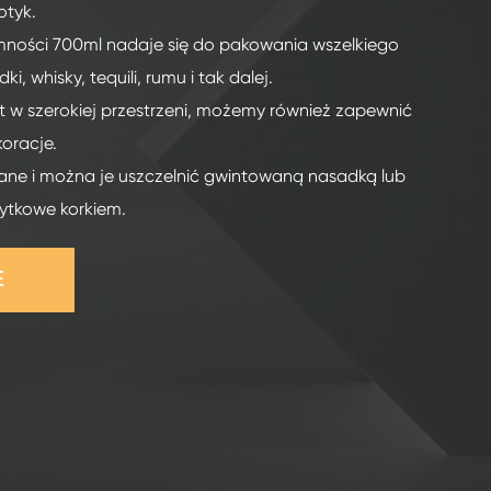
otyk.
mności 700ml nadaje się do pakowania wszelkiego
i, whisky, tequili, rumu i tak dalej.
et w szerokiej przestrzeni, możemy również zapewnić
koracje.
owane i można je uszczelnić gwintowaną nasadką lub
ytkowe korkiem.
E