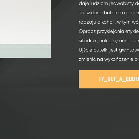
200ml szklane butelki spirytusowe
daje ludziom jedwabisty d
250ml szklane butelki spirytusowe
Ta szklana butelka o poje
rodzaju alkoholi, w tym wódk
375ml szklane butelki spirytusowe
Oprócz przyklejania etyki
150ml szklane butelki spirytusowe
sitodruk, naklejkę i inne de
Ujście butelki jest gwint
zmienić na wykończenie pł
TY_GET_A_QUOT