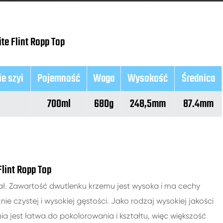
te Flint Ropp Top
e szyi
Pojemność
Waga
Wysokość
Średnica
700ml
680g
248,5mm
87.4mm
Flint Ropp Top
ał. Zawartość dwutlenku krzemu jest wysoka i ma cechy
ie czystej i wysokiej gęstości. Jako rodzaj wysokiej jakości
ia jest łatwa do pokolorowania i kształtu, więc większość