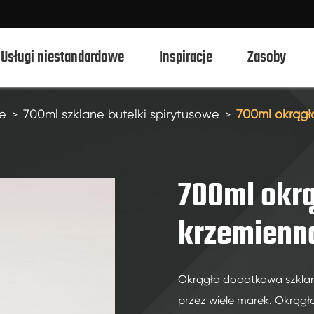
Usługi niestandardowe
Inspiracje
Zasoby
we
700ml szklane butelki spirytusowe
700ml okrągł
750ml szklane butelki spirytusowe
700ml szklane butelki spirytusowe
700ml okrą
500ml szklane butelki spirytusowe
krzemienn
1L szklane butelki spirytusowe
50ml szklane butelki spirytusowe
Okrągła dodatkowa szklan
100ml szklane butelki spirytusowe
przez wiele marek. Okrągła