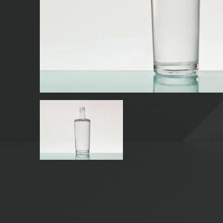
SZKLANE BUTELKI NA NAPOJE
SZKLANE BUTELKI Z WODĄ
SZKLANE SŁOIKI
CZAPKA/ZAMKNIĘCIA/ETYKIETY DO SZKŁA