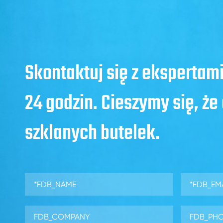
Skontaktuj się z ekspertam
24 godzin. Cieszymy się, ż
szklanych butelek.