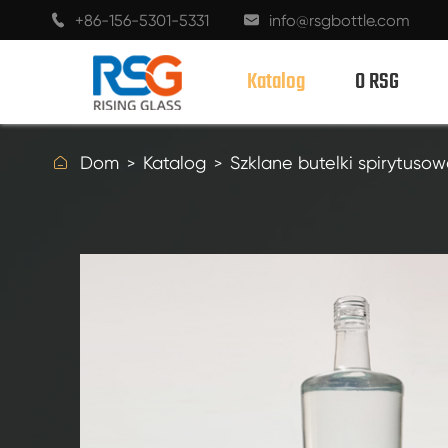
+86-156-5301-5331
info@rsgbottle.com


Katalog
O RSG

Dom
Katalog
Szklane butelki spirytuso
SZKLANE BUTELKI SPIRYTUSOWE
BUTELKI Z KIELISZKIEM DO WINA
SZKLANE BUTELKI DO SZAMPANA
BUTELKI PIWA
BUTELKI OLEJU