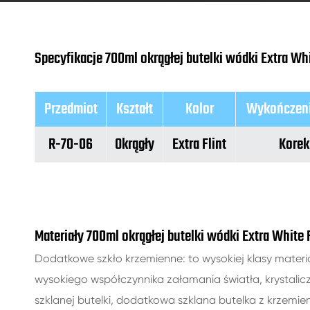
Specyfikacje 700ml okrągłej butelki wódki Extra Whi
Przedmiot
Kształt
Kolor
Wykończeni
R-70-06
Okrągły
Extra Flint
Korek
Materiały 700ml okrągłej butelki wódki Extra White 
Dodatkowe szkło krzemienne: to wysokiej klasy materi
wysokiego współczynnika załamania światła, krystaliczn
szklanej butelki, dodatkowa szklana butelka z krzemien